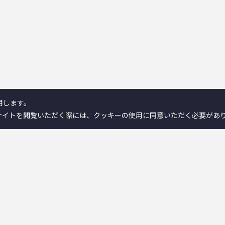
用します。
サイトを閲覧いただく際には、クッキーの使用に同意いただく必要があ
製品情報／検索
ンとは
－離床センサー
－在宅ケア
－コミュニケーション機器