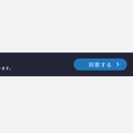
同意する
ります。
お知らせ・イベント
採用情報
資料ダウンロード
テクノス通信
－カタログダウンロード
－テクノス通信ナーシング
－各種資料ダウンロード
－テクノス通信ホーム