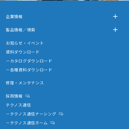
企業情報
－テクノスジャパンとは
製品情報／検索
－事業内容
－離床センサー
お知らせ・イベント
－企業情報
－在宅ケア
資料ダウンロード
－テクノスジャパンが選ばれる理由
－コミュニケーション機器
－カタログダウンロード
－創業者大西秀憲ヒストリー
－新分野
－各種資料ダウンロード
修理・メンテナンス
採用情報
テクノス通信
－テクノス通信ナーシング
－テクノス通信ホーム