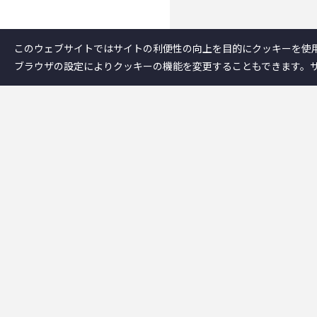
このウェブサイトではサイトの利便性の向上を目的にクッキーを使
ブラウザの設定によりクッキーの機能を変更することもできます。
企業情報
－テクノスジャパ
－事業内容
－企業情報
－テクノスジャパ
－創業者大西秀憲