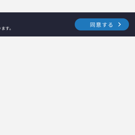
同意する
ります。
お知らせ・イベント
採用情報
資料ダウンロード
テクノス通信
－カタログダウンロード
－テクノス通信ナーシング
－各種資料ダウンロード
－テクノス通信ホーム
修理・メンテナンス
テクノスファーム
コラム