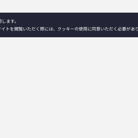
用します。
サイトを閲覧いただく際には、クッキーの使用に同意いただく必要があ
製品情報／検索
ンとは
－離床センサー
－在宅ケア
－コミュニケーション機器
ンが選ばれる理由
－新分野
ヒストリー