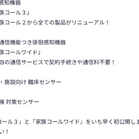
感知機器
ール３』
２から全ての製品がリニューアル！
能つき徘徊感知機器
ルワイド』
サービスで契約手続きや通信料不要！
向け 離床センサー
対策センサー
コール３」と「家族コールワイド」をいち早く初公開し
い！