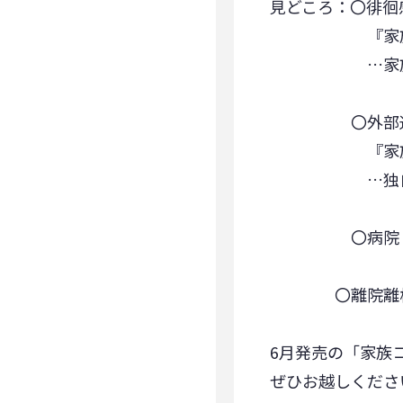
見どころ：〇徘徊
『家族コ
…家族コール
〇外部通信機
『家族コー
…独自の通信
〇病院・施設
〇離院離棟 
6月発売の「家族
ぜひお越しくださ