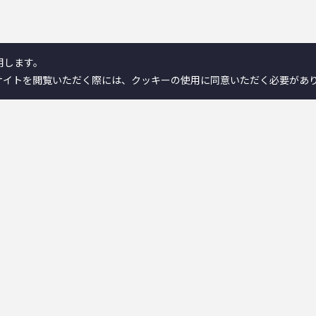
用します。
サイトを閲覧いただく際には、クッキーの使用に同意いただく必要があ
製品情報／検索
ンとは
－離床センサー
－在宅ケア
－コミュニケーション機器
ンが選ばれる理由
－新分野
ヒストリー