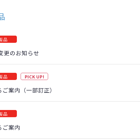
品
製品
様変更のお知らせ
製品
PICK UP!
るご案内（一部訂正）
製品
るご案内