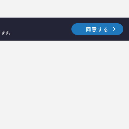
同意する
ります。
お知らせ・イベント
採用情報
資料ダウンロード
テクノス通信
－カタログダウンロード
－テクノス通信ナーシング
－各種資料ダウンロード
－テクノス通信ホーム
修理・メンテナンス
テクノスファーム
コラム