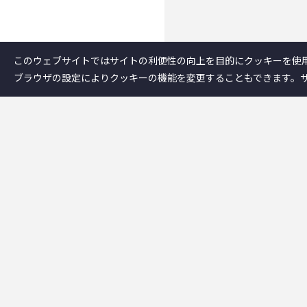
このウェブサイトではサイトの利便性の向上を目的にクッキーを使
ブラウザの設定によりクッキーの機能を変更することもできます。
企業情報
－テクノスジャパ
－事業内容
－企業情報
－テクノスジャパ
－創業者大西秀憲