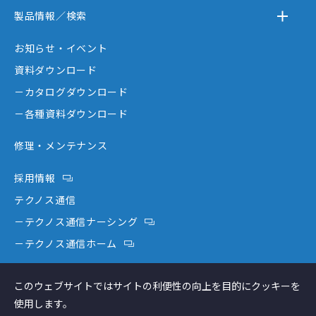
－テクノスジャパンとは
製品情報／検索
－事業内容
－離床センサー
お知らせ・イベント
－企業情報
－在宅ケア
資料ダウンロード
－テクノスジャパンが選ばれる理由
－コミュニケーション機器
－カタログダウンロード
－創業者大西秀憲ヒストリー
－新分野
－各種資料ダウンロード
修理・メンテナンス
採用情報
テクノス通信
－テクノス通信ナーシング
－テクノス通信ホーム
テクノスファーム
このウェブサイトではサイトの利便性の向上を目的にクッキーを
コラム
使用します。