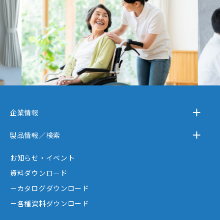
企業情報
－テクノスジャパンとは
製品情報／検索
－事業内容
－離床センサー
お知らせ・イベント
－企業情報
－在宅ケア
資料ダウンロード
－テクノスジャパンが選ばれる理由
－コミュニケーション機器
－カタログダウンロード
－創業者大西秀憲ヒストリー
－新分野
－各種資料ダウンロード