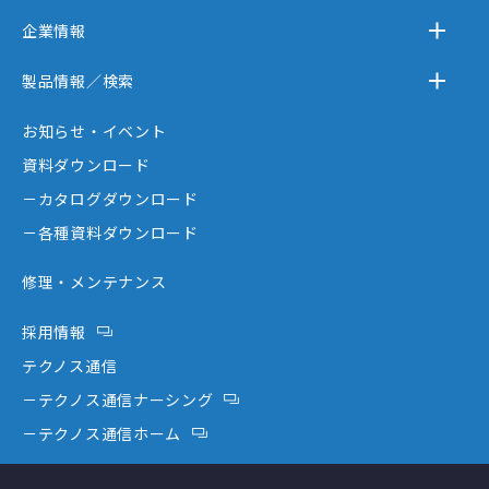
企業情報
－テクノスジャパンとは
製品情報／検索
－事業内容
－離床センサー
お知らせ・イベント
－企業情報
－在宅ケア
資料ダウンロード
－テクノスジャパンが選ばれる理由
－コミュニケーション機器
－カタログダウンロード
－創業者大西秀憲ヒストリー
－新分野
－各種資料ダウンロード
修理・メンテナンス
採用情報
テクノス通信
－テクノス通信ナーシング
－テクノス通信ホーム
テクノスファーム