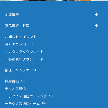
企業情報
－テクノスジャパンとは
製品情報／検索
－事業内容
－離床センサー
お知らせ・イベント
－企業情報
－在宅ケア
資料ダウンロード
－テクノスジャパンが選ばれる理由
－コミュニケーション機器
－カタログダウンロード
－創業者大西秀憲ヒストリー
－新分野
－各種資料ダウンロード
修理・メンテナンス
採用情報
テクノス通信
－テクノス通信ナーシング
－テクノス通信ホーム