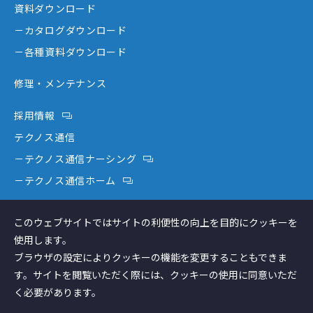
資料ダウンロード
－テクノスジャパンが選ばれる理由
－コミュニケーション機器
－カタログダウンロード
－創業者大西秀憲ヒストリー
－新分野
－各種資料ダウンロード
修理・メンテナンス
採用情報
テクノス通信
－テクノス通信ナーシング
－テクノス通信ホーム
テクノスファーム
このウェブサイトではサイトの利便性の向上を目的にクッキーを
コラム
使用します。
ブラウザの設定によりクッキーの機能を変更することもできま
す。サイトを閲覧いただく際には、クッキーの使用に同意いただ
く必要があります。
個人情報保護方針