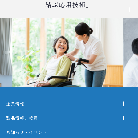
結ぶ応用技術」
企業情報
－テクノスジャパンとは
製品情報／検索
－事業内容
－離床センサー
お知らせ・イベント
－企業情報
－在宅ケア