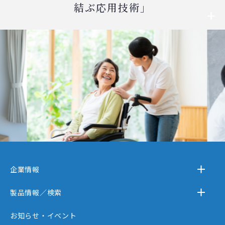
結ぶ応用技術」
企業情報
－テクノスジャパンとは
製品情報／検索
－事業内容
－離床センサー
お知らせ・イベント
－企業情報
－在宅ケア