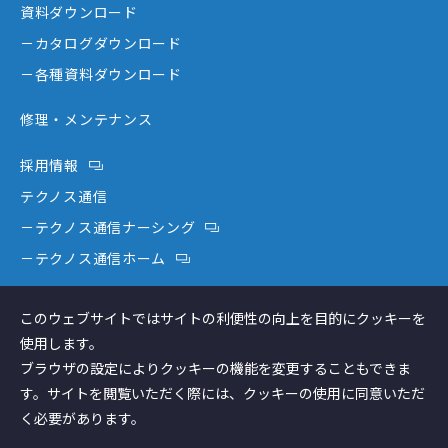
資料ダウンロード
－テクノスジャパンが選ばれる理由
－コミュニケーション機器
－カタログダウンロード
－創業者大西秀憲ヒストリー
－新分野
－各種資料ダウンロード
修理・メンテナンス
採用情報
テクノス通信
－テクノス通信ナーシング
－テクノス通信ホーム
テクノスファーム
このウェブサイトではサイトの利便性の向上を目的にクッキーを
コラム
使用します。
ブラウザの設定によりクッキーの機能を変更することもできま
す。サイトを閲覧いただく際には、クッキーの使用に同意いただ
く必要があります。
個人情報保護方針