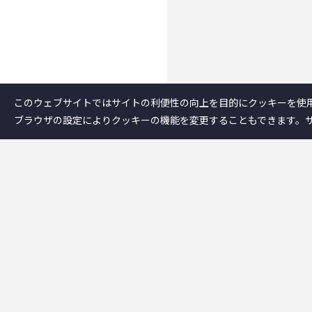
このウェブサイトではサイトの利便性の向上を目的にクッキーを使
ブラウザの設定によりクッキーの機能を変更することもできます。
企業情報
－テクノスジャパ
－事業内容
－企業情報
－テクノスジャパ
－創業者大西秀憲