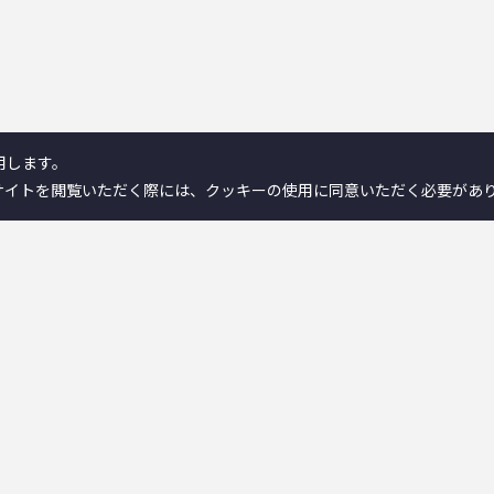
用します。
サイトを閲覧いただく際には、クッキーの使用に同意いただく必要があ
製品情報／検索
ンとは
－離床センサー
－在宅ケア
－コミュニケーション機器
ンが選ばれる理由
－新分野
ヒストリー