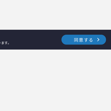
同意する
ります。
お知らせ・イベント
採用情報
資料ダウンロード
テクノス通信
－カタログダウンロード
－テクノス通信ナーシング
－各種資料ダウンロード
－テクノス通信ホーム
修理・メンテナンス
テクノスファーム
コラム