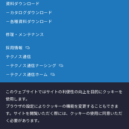
資料ダウンロード
－テクノスジャパンが選ばれる理由
－コミュニケーション機器
－カタログダウンロード
－創業者大西秀憲ヒストリー
－新分野
－各種資料ダウンロード
修理・メンテナンス
採用情報
テクノス通信
－テクノス通信ナーシング
－テクノス通信ホーム
テクノスファーム
このウェブサイトではサイトの利便性の向上を目的にクッキーを
コラム
使用します。
ブラウザの設定によりクッキーの機能を変更することもできま
す。サイトを閲覧いただく際には、クッキーの使用に同意いただ
く必要があります。
個人情報保護方針