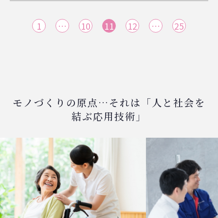
1
…
10
11
12
…
25
モノづくりの原点…それは「人と社会を
結ぶ応用技術」