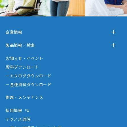
企業情報
－テクノスジャパンとは
製品情報／検索
－事業内容
－離床センサー
お知らせ・イベント
－企業情報
－在宅ケア
資料ダウンロード
－テクノスジャパンが選ばれる理由
－コミュニケーション機器
－カタログダウンロード
－創業者大西秀憲ヒストリー
－新分野
－各種資料ダウンロード
修理・メンテナンス
採用情報
テクノス通信