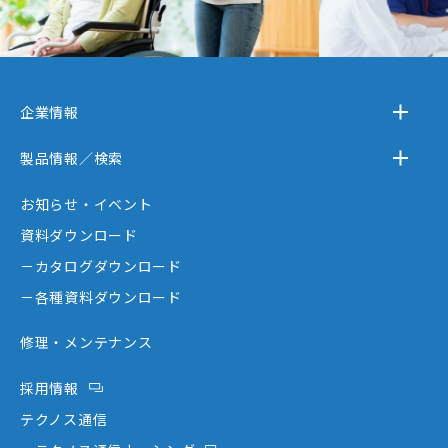
企業情報
－テクノスジャパンとは
製品情報／検索
－事業内容
－離床センサー
お知らせ・イベント
－企業情報
－在宅ケア
資料ダウンロード
－テクノスジャパンが選ばれる理由
－コミュニケーション機器
－カタログダウンロード
－創業者大西秀憲ヒストリー
－新分野
－各種資料ダウンロード
修理・メンテナンス
採用情報
テクノス通信