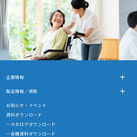
企業情報
－テクノスジャパンとは
製品情報／検索
－事業内容
－離床センサー
お知らせ・イベント
－企業情報
－在宅ケア
資料ダウンロード
－テクノスジャパンが選ばれる理由
－コミュニケーション機器
－カタログダウンロード
－創業者大西秀憲ヒストリー
－新分野
－各種資料ダウンロード