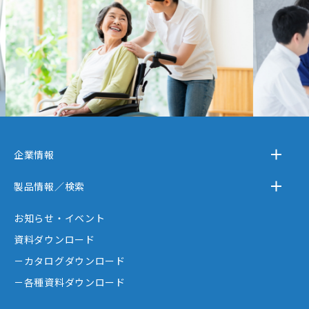
企業情報
－テクノスジャパンとは
製品情報／検索
－事業内容
－離床センサー
お知らせ・イベント
－企業情報
－在宅ケア
資料ダウンロード
－テクノスジャパンが選ばれる理由
－コミュニケーション機器
－カタログダウンロード
－創業者大西秀憲ヒストリー
－新分野
－各種資料ダウンロード