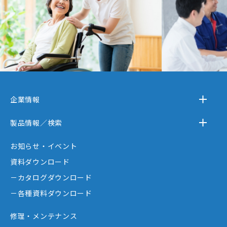
企業情報
－テクノスジャパンとは
製品情報／検索
－事業内容
－離床センサー
お知らせ・イベント
－企業情報
－在宅ケア
資料ダウンロード
－テクノスジャパンが選ばれる理由
－コミュニケーション機器
－カタログダウンロード
－創業者大西秀憲ヒストリー
－新分野
－各種資料ダウンロード
修理・メンテナンス