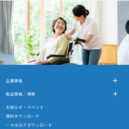
企業情報
－テクノスジャパンとは
製品情報／検索
－事業内容
－離床センサー
お知らせ・イベント
－企業情報
－在宅ケア
資料ダウンロード
－テクノスジャパンが選ばれる理由
－コミュニケーション機器
－カタログダウンロード
－創業者大西秀憲ヒストリー