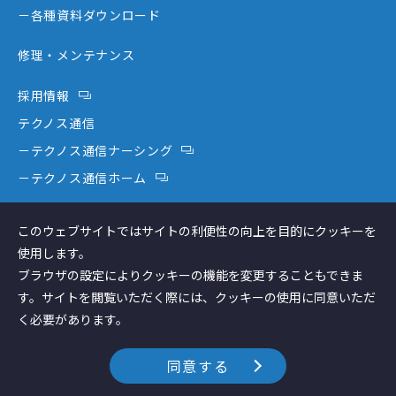
－新分野
－各種資料ダウンロード
修理・メンテナンス
採用情報
テクノス通信
－テクノス通信ナーシング
－テクノス通信ホーム
テクノスファーム
このウェブサイトではサイトの利便性の向上を目的にクッキーを
コラム
使用します。
ブラウザの設定によりクッキーの機能を変更することもできま
す。サイトを閲覧いただく際には、クッキーの使用に同意いただ
く必要があります。
個人情報保護方針
Copyright © Technos Japan inc. All Rights
同意する
Reserved.