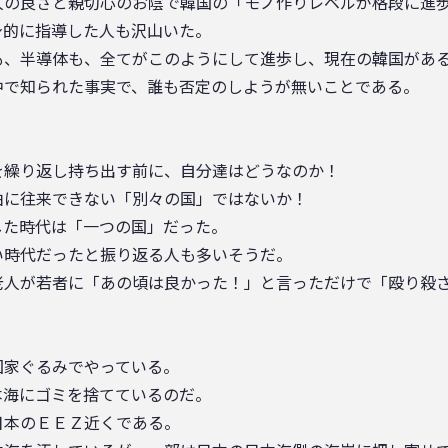
人の良さと親切心のお陰で韓国の「モノ作りレベルが格段に進
身的に指導した人も沢山いた。
も、半導体も、全てがこのようにして進歩し、現在の韓国があ
中で知られた事実で、誰も否定のしようが無いことである。
を繰り返し持ち出す前に、自分達はどうなのか！
由に往来できない「別々の国」ではないか！
した時代は「一つの国」だった。
い時代だったと振り返る人も多いそうだ。
老人が若者に「あの頃は良かった！」と言っただけで「殴り殺
国家ぐるみでやっている。
本海にゴミを捨てているのだ。
日本のＥＥＺ近くである。