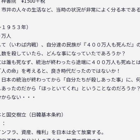
院 ¥1500＋税
、市井の人々の生活など、当時の状況が非常によく分る本であ
～１９５３年）
０万人
して（いわば内戦）、自分達の民族が『４００万人も死んだ』
人数を殺していたら、どんな事になっていたであろうか？
には誰も死なず、統治が終わったら途端に４００万人も死ぬと
「人の命」を考えると、良き時代だったのではないか！
）日本の統治が終わってから「自分たちが殺しあった事」に、
しあったのだから「ほっといてくれ」ということなのだろうか
分からない・・・
本と国交樹立（日韓基本条約）
）：
インフラ、資産、権利」を日本は全て放棄する。