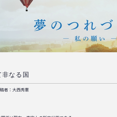
似て非なる国
稿者：大西秀憲