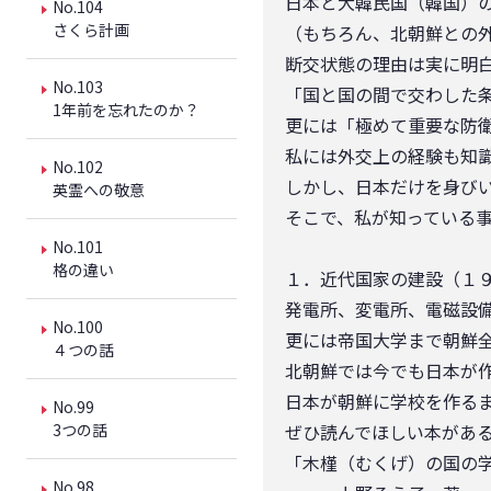
日本と大韓民国（韓国）
No.104
さくら計画
（もちろん、北朝鮮との
断交状態の理由は実に明
No.103
「国と国の間で交わした
1年前を忘れたのか？
更には「極めて重要な防
私には外交上の経験も知
No.102
しかし、日本だけを身び
英霊への敬意
そこで、私が知っている
No.101
格の違い
１．近代国家の建設（１
発電所、変電所、電磁設
No.100
更には帝国大学まで朝鮮
４つの話
北朝鮮では今でも日本が
日本が朝鮮に学校を作る
No.99
3つの話
ぜひ読んでほしい本があ
「木槿（むくげ）の国の
No.98