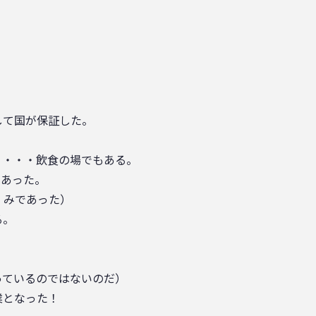
？
して国が保証した。
。・・・飲食の場でもある。
であった。
くみであった）
る。
っているのではないのだ）
業となった！