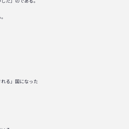
歩した」のである。
る。
される」国になった