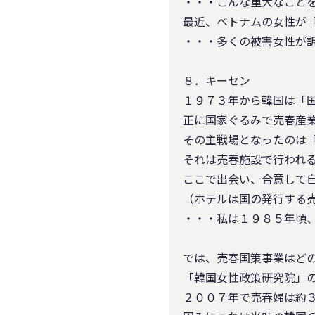
・・・こんな重大なこと
最近、ベトナムの女性が
・・・多くの被害女性が
８．キーセン
１９７３年から韓国は「
正に国家ぐるみで売春産
その主戦場となったのは
それは売春施設で行われ
ここで出会い、合意して
（ホテルは国の発行する
・・・私は１９８５年頃
では、売春国策事業はど
「韓国女性政策研究院」
２００７年で売春婦は約