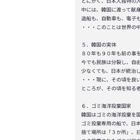
とにかく、日本人独特の
中には、韓国に渡って献
造船も、自動車も、電子
・・・このことは世界の
５．韓国の実体
８０年も９０年も前の事
今でも民族は分裂し、自
少なくても、日本が統治
・・・現に、その頃を良
ところが、その頃を知る
６．ゴミ海洋投棄国家
韓国はゴミの海洋投棄を
ゴミ投棄専用の船で、日
捨て場所は「３か所」、