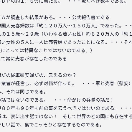
ＧＤＰの約１．６％に当たる。 ・・・驚くべき数字である。
ＣＡが調査した結果がある。・・・公式報告書である
韓国人売春婦数は「約１２０万人～１５０万人」であった。・
人の１５歳～２９歳（いわゆる若い女性）約６２０万人の「約
若い女性の５人に一人は売春婦であったことになる。・・・そ
人にとっては特異なことではないのである。）
して常に売春が存在したのである
隷だの従軍慰安婦だの、云えるのか？
、業者が経営し、必ず対価が伴った。 ・・・軍と売春（慰安
も、それは同じである。
の話ではないのである。 ・・・命がけの兵隊の話だ！
更８０年も９０年も前の事を云うべきではないのである。・・
係は、表に出す話ではない！ そして世界のどの国にも存在す
かしい話で、裏でこっそりと存在するものである。