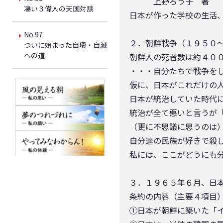
上野ろう子 著 梓書
凄い３偉人の天国対談
日本が作った学校の生活
No.97
２．朝鮮戦争（１９５０
ついに始まった自壊・自滅
への道
朝鮮人の死者数は約４０
・・・自分たちで戦争を
仮に、日本がこれだけの
日本が統治していた時代
統治が全て悪いと言うが
（更に不思議に思うのは
自分達の民族が好きで殺
私には、ここがどうにも
３．１９６５年６月、日
条約の内容（主要４項目
①日本が朝鮮に築いた「