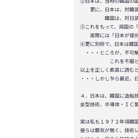
②日本は、当時の韓国の
更に、日本は、対韓請
韓国は、対日請求
③これをもって、両国の
実際には「日本が提供し
④更に別枠で、日本は韓
・・・ところが、不可解
これを不服として、
以上を正しく素直に読む
・・・しかし乍ら最近、
４．日本は、韓国に造船
金型技術、半導体・ＩＣ
実は私も１９７２年頃韓
彼らは覇気が無く、技術