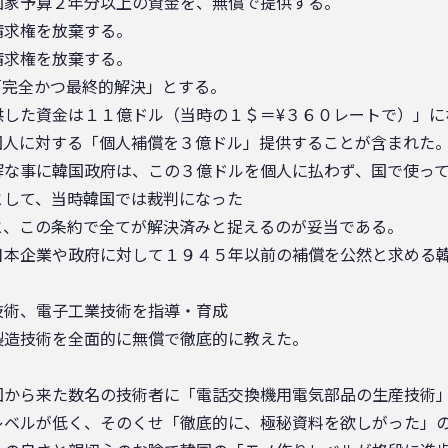
国家予算２年分以上の資金を、無償で提供する。
求権を放棄する。
権を放棄する。
「完全かつ最終的解決」とする。
た資金は１１億ドル（当時の１＄＝¥３６０レートで）」に
国人に対する「個人補償を３億ドル」提供することが含まれた
な事に韓国政府は、この３億ドルを個人に払わず、国で使って
当時韓国では裁判になった
と、この条約で全てが解決済みと捉えるのが妥当である。
日本企業や政府に対して１９４５年以前の補償を公然と求める
技術、電子工業技術を指導・育成
製造技術を全面的に無償で徹底的に教えた。
国から来た数名の技術者に「電話交換機用電気部品の生産技術
レベルが低く、そのくせ「徹底的に、極秘資料を欲しがった」