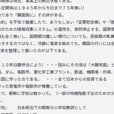
の関係は現在、事実上の断交状態である。
外交関係は１９４５年から今日まで７５年無い）
白であり「韓国側に」その非がある。
条約」を平気で破棄したり、ありもしない「従軍慰安婦」や「
衛のための情報収集システム」の運用を、突然停止する、国際
識も全く無いし、国際間の難しい慣行についても、民族間の軋
いきするのではなく、冷静に事実を眺めても、韓国の行いには
事実を整理して書いたのが以下である。
９１０年日韓併合により）・・・因みにその頃は「大韓帝国」
備、ダム、製鉄所、重化学工業プラント、鉄道、機関車・列車
全国に作ったのである。 ・・・全て日本からの投資である
作った発電所や製鉄所が稼働している。
まで、朝鮮に学校は無かった。（一部の特権階級子女のための
る。
学校」 日本統治下の朝鮮の小学校教師として