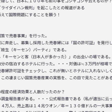
を隠して、日本に１００年も前の事をゴジャゴジャ云えるのか
「ライダイハン裁判」を起こしたとの報道がある
訴えて国際問題にすることを願う！
国策で売春事業」を行った。
業に奔走し、募集し採用した売春婦には「国の許可証」を発行
「妓生（キーセン）パーティ」である。
る「キーセンと客（日本人が多かった）」の出会いの場である
自分の宿泊するホテルに行った。・・・対価は≒３万円が相場
売春婦許可証をチェックし、これが無いとホテルに入れないし
、この凄まじい国策売春産業の実態を、この目で見たことがあ
の程度の経済効果と人数だったのか？
の調査報告書がある。・・・公式報告書である（私が適当に云
３４万人、売上高は１４兆ウオン／年＝１３０億ドルの一大事