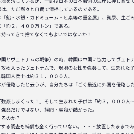
本海を汚しているが、一部は日本の日本海側の海岸に押し寄せ
師は、ただ黙々と自費で清掃しているのである。
は「鉛・水銀・カドミューム・ヒ素等の重金属」、糞尿、生ご
べ「約２，４００万トン」である。
に持ってきて捨てなくてもよいではないか！
中国とヴェトナムの戦争）の時、韓国は中国に協力してヴェト
、攻め入ったヴェトナムで、現地の女性を強姦して、生まれた
た韓国人兵士は約３１，０００人。
本が侵略したと云うが、自分たちは「ごく最近に外国を侵略し
「強姦しまくった！」そして生まれた子供は「約３，０００人
、強姦だけではない、拷問・虐殺が酷かった。
するのか？
対する調査も補償も全く行っていない。・・・放置したままで