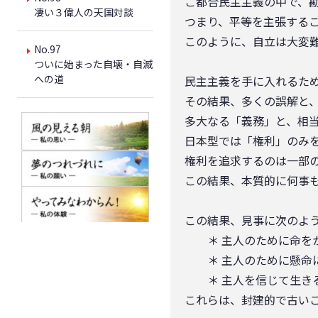
ご都合民主主義の中で、
凄い３偉人の天国対談
つまり、平等を主張する
このように、自立は大変
No.97
ついに始まった自壊・自滅
への道
民主主義を手に入れるた
その結果、多くの誤解と
多大なる「義務」と、相
日本型では「権利」のみ
権利を追求するのは一部
この結果、本質的に何事
この結果、見事に次のよ
＊ 主人のために命を
＊ 主人のために懸命
＊ 主人を信じて生き
これらは、封建的で古い