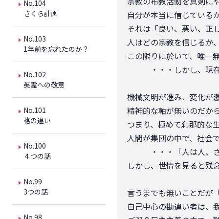
宗教の布教活動を真剣に
No.104
さくら計画
自分が本当に信じている
それは「良い、悪い、正
No.103
人はどの宗教を信じるか
1年前を忘れたのか？
この限りに於いて、唯一
・・・しかし、現在の
No.102
英霊への敬意
機械文明が進み、変化が
精神的な軸が無いのだか
No.101
格の違い
つまり、極めて刹那的な
人間が集団の中で、社会
No.100
・・・「人は人、され
４つの話
しかし、世情を見ると残
No.99
3つの話
言うまでも無いことだが
自己中心の勘違い者は、
No.98