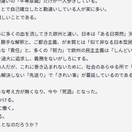
勘違いの「平等意識」だけが一人歩きしている。
ことで自己確立したと勘違いしている人が実に多い。
難しいことである。
めに多くの血を流してきた欧州と違い、日本は「ある日突然」
、勝手な解釈と、ご都合主義、が本質とは「似て非なる日本型
当な「責任」と、多くの「努力」で欧州の民主主義は「しんど
を過大に追求し、義務をないがしろにする。
の人だが、これに巻き込まれないために、社会のあらゆる所で
も解決しない「先送り」で「きれい事」が蔓延しているのであ
うな考え方が無くなり、今や「死語」となった。
かける。
に働く。
る。
ことなのだろうか？