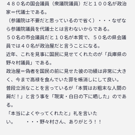
４８０名の国会議員（衆議院議員）だと１００名が政治
家＝代議士である。
（参議院は不要だと思っているので省く）・・・なぜな
ら参議院議員を代議士とは言わないからである。
５０名の市会議員だと１０名が本質で、５０名の県会議
員では４０名が政治屋だと言うことになる。
近年、これを見事に国民に見せてくれたのが「兵庫県の
野々村議員」である。
政治屋＝偽者を国民の前に見せた彼の功績は非常に大き
く、今まで高禄を食んでいた罪を帳消しにして良い。
普段立派なことを言っているが「本質はお粗末な人間の
屑だ！」と言う事を「現実・白日の下に晒した」のであ
る。
「本当によくやってくれたと」礼を言いた
い。 ・・・野々村さん、ありがとう！！