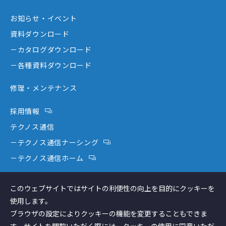
－事業内容
－離床センサー
お知らせ・イベント
－企業情報
－在宅ケア
資料ダウンロード
－テクノスジャパンが選ばれる理由
－コミュニケーション機器
－カタログダウンロード
－創業者大西秀憲ヒストリー
－新分野
－各種資料ダウンロード
修理・メンテナンス
採用情報
テクノス通信
－テクノス通信ナーシング
－テクノス通信ホーム
テクノスファーム
このウェブサイトではサイトの利便性の向上を目的にクッキーを
コラム
使用します。
ブラウザの設定によりクッキーの機能を変更することもできま