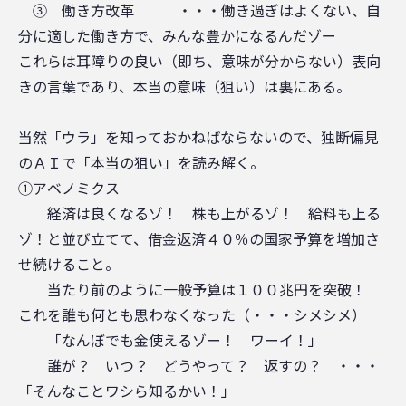
③ 働き方改革 ・・・働き過ぎはよくない、自
分に適した働き方で、みんな豊かになるんだゾー
これらは耳障りの良い（即ち、意味が分からない）表向
きの言葉であり、本当の意味（狙い）は裏にある。
当然「ウラ」を知っておかねばならないので、独断偏見
のＡＩで「本当の狙い」を読み解く。
①アベノミクス
経済は良くなるゾ！ 株も上がるゾ！ 給料も上る
ゾ！と並び立てて、借金返済４０％の国家予算を増加さ
せ続けること。
当たり前のように一般予算は１００兆円を突破！
これを誰も何とも思わなくなった（・・・シメシメ）
「なんぼでも金使えるゾー！ ワーイ！」
誰が？ いつ？ どうやって？ 返すの？ ・・・
「そんなことワシら知るかい！」