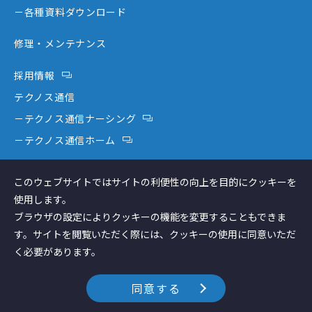
－新分野
－各種資料ダウンロード
修理・メンテナンス
採用情報
テクノス通信
－テクノス通信ナーシング
－テクノス通信ホーム
テクノスファーム
このウェブサイトではサイトの利便性の向上を目的にクッキーを
コラム
使用します。
ブラウザの設定によりクッキーの機能を変更することもできま
す。サイトを閲覧いただく際には、クッキーの使用に同意いただ
く必要があります。
個人情報保護方針
Copyright © Technos Japan inc. All Rights
同意する
Reserved.