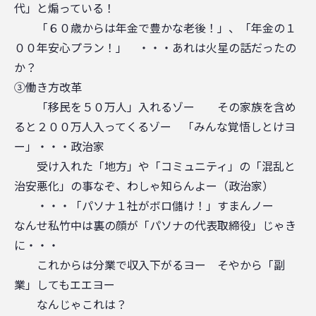
代」と煽っている！
「６０歳からは年金で豊かな老後！」、「年金の１
００年安心プラン！」 ・・・あれは火星の話だったの
か？
③働き方改革
「移民を５０万人」入れるゾー その家族を含め
ると２００万人入ってくるゾー 「みんな覚悟しとけヨ
ー」・・・政治家
受け入れた「地方」や「コミュニティ」の「混乱と
治安悪化」の事なぞ、わしゃ知らんよー（政治家）
・・・「パソナ１社がボロ儲け！」すまんノー
なんせ私竹中は裏の顔が「パソナの代表取締役」じゃき
に・・・
これからは分業で収入下がるヨー そやから「副
業」してもエエヨー
なんじゃこれは？