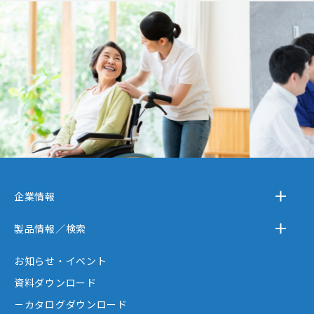
企業情報
－テクノスジャパンとは
製品情報／検索
－事業内容
－離床センサー
お知らせ・イベント
－企業情報
－在宅ケア
資料ダウンロード
－テクノスジャパンが選ばれる理由
－コミュニケーション機器
－カタログダウンロード
－創業者大西秀憲ヒストリー