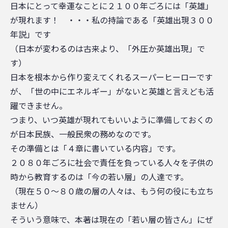
日本にとって幸運なことに２１００年ごろには「英雄」
が現れます！ ・・・私の持論である「英雄出現３００
年説」です
（日本が変わるのは古来より、「外圧か英雄出現」で
す）
日本を根本から作り変えてくれるスーパーヒーローです
が、「世の中にエネルギー」がないと英雄と言えども活
躍できません。
つまり、いつ英雄が現れてもいいように準備しておくの
が日本民族、一般民衆の務めなのです。
その準備とは「４章に書いている内容」です。
２０８０年ごろに社会で責任を負っている人々を子供の
時から教育するのは「今の若い層」の人達です。
（現在５０～８０歳の層の人々は、もう何の役にも立ち
ません）
そういう意味で、本著は現在の「若い層の皆さん」にぜ