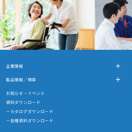
企業情報
－テクノスジャパンとは
製品情報／検索
－事業内容
－離床センサー
お知らせ・イベント
－企業情報
－在宅ケア
資料ダウンロード
－テクノスジャパンが選ばれる理由
－コミュニケーション機器
－カタログダウンロード
－創業者大西秀憲ヒストリー
－新分野
－各種資料ダウンロード