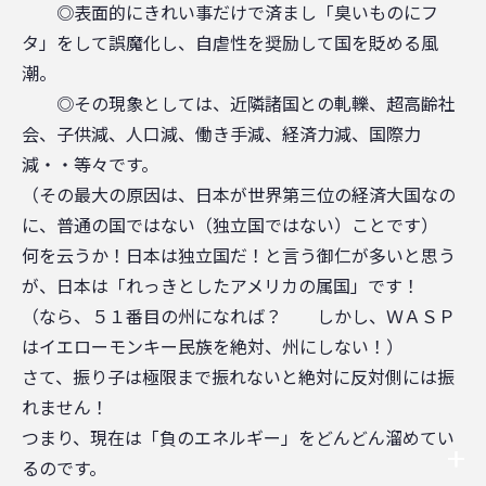
◎表面的にきれい事だけで済まし「臭いものにフ
タ」をして誤魔化し、自虐性を奨励して国を貶める風
潮。
◎その現象としては、近隣諸国との軋轢、超高齢社
会、子供減、人口減、働き手減、経済力減、国際力
減・・等々です。
（その最大の原因は、日本が世界第三位の経済大国なの
に、普通の国ではない（独立国ではない）ことです）
何を云うか！日本は独立国だ！と言う御仁が多いと思う
が、日本は「れっきとしたアメリカの属国」です！
（なら、５１番目の州になれば？ しかし、ＷＡＳＰ
はイエローモンキー民族を絶対、州にしない！）
さて、振り子は極限まで振れないと絶対に反対側には振
れません！
つまり、現在は「負のエネルギー」をどんどん溜めてい
るのです。