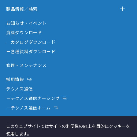
－テクノスジャパンとは
製品情報／検索
－事業内容
－離床センサー
お知らせ・イベント
－企業情報
－在宅ケア
資料ダウンロード
－テクノスジャパンが選ばれる理由
－コミュニケーション機器
－カタログダウンロード
－創業者大西秀憲ヒストリー
－新分野
－各種資料ダウンロード
修理・メンテナンス
採用情報
テクノス通信
－テクノス通信ナーシング
－テクノス通信ホーム
テクノスファーム
このウェブサイトではサイトの利便性の向上を目的にクッキーを
コラム
使用します。