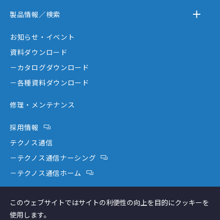
－テクノスジャパンとは
製品情報／検索
－事業内容
－離床センサー
お知らせ・イベント
－企業情報
－在宅ケア
資料ダウンロード
－テクノスジャパンが選ばれる理由
－コミュニケーション機器
－カタログダウンロード
－創業者大西秀憲ヒストリー
－新分野
－各種資料ダウンロード
修理・メンテナンス
採用情報
テクノス通信
－テクノス通信ナーシング
－テクノス通信ホーム
テクノスファーム
このウェブサイトではサイトの利便性の向上を目的にクッキーを
コラム
使用します。