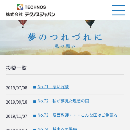
投稿一覧
No.71 悪い冗談
2019/07/08
■
No.72 私が夢見た理想の国
2019/09/18
■
No.73 反面教師・・・こんな国はご免蒙る
2019/11/07
■
No.74 将来への準備
■