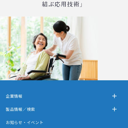
結ぶ応用技術」
企業情報
－テクノスジャパンとは
製品情報／検索
－事業内容
－離床センサー
お知らせ・イベント
－企業情報
－在宅ケア