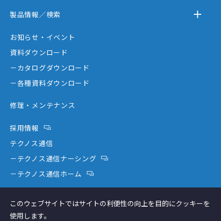
－テクノスジャパンとは
製品情報／検索
－事業内容
－離床センサー
お知らせ・イベント
－企業情報
－在宅ケア
資料ダウンロード
－テクノスジャパンが選ばれる理由
－コミュニケーション機器
－カタログダウンロード
－創業者大西秀憲ヒストリー
－新分野
－各種資料ダウンロード
修理・メンテナンス
採用情報
テクノス通信
－テクノス通信ナーシング
－テクノス通信ホーム
テクノスファーム
このウェブサイトではサイトの利便性の向上を目的にクッキーを
コラム
使用します。