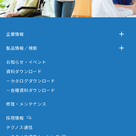
企業情報
－テクノスジャパンとは
製品情報／検索
－事業内容
－離床センサー
お知らせ・イベント
－企業情報
－在宅ケア
資料ダウンロード
－テクノスジャパンが選ばれる理由
－コミュニケーション機器
－カタログダウンロード
－創業者大西秀憲ヒストリー
－新分野
－各種資料ダウンロード
修理・メンテナンス
採用情報
テクノス通信