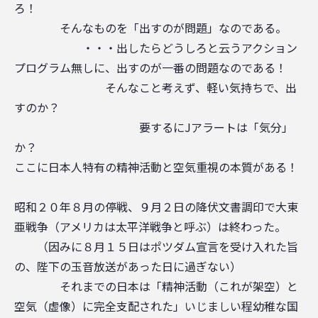
ろ！
そんなものを「出すのが問題」なのである。
・・・出したらどうしろと云うアクション
プログラム無しに、出すのが一番の問題なのである！
そんなこと考えず、軽い気持ちで、出
すのか？
要するにJアラートは「気分」
か？
ここに日本人特有の精神活動と空気重視の本質がある！
昭和２０年８月の停戦、９月２日の降伏文書調印で大東
亜戦争（アメリカは太平洋戦争と呼ぶ）は終わった。
（因みに８月１５日はポツダム宣言を受け入れた旨
の、陛下の玉音放送があった日に過ぎない）
それまでの日本は「精神活動（これが架空）と
空気（虚像）に完全支配された」いじましい程幼稚な国